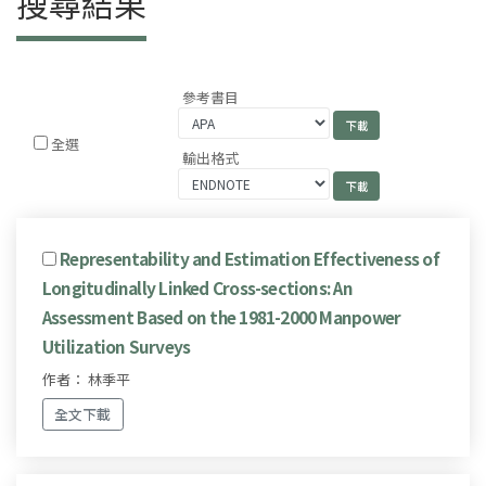
搜尋結果
參考書目
全選
輸出格式
Representability and Estimation Effectiveness of
Longitudinally Linked Cross-sections: An
Assessment Based on the 1981-2000 Manpower
Utilization Surveys
作者： 林季平
全文下載