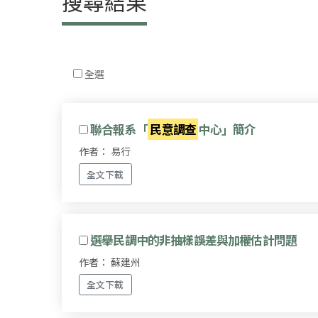
搜尋結果
全選
聯合報系「
民意調查
中心」簡介
作者： 易行
全文下載
選舉民調中的非抽樣誤差與加權估計問題
作者： 蘇建州
全文下載