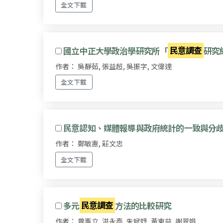
全文下載
國立中正大學政治學研究所「
民意調查
研究
作者： 吳靜茹, 張益超, 吳振字, 文偉達
全文下載
民意認知、媒體報導與政府統計的一致與分歧之
作者： 鄭敏惠, 莊文忠
全文下載
多元
民意調查
方法的比較研究
作者： 曾憲立, 洪永泰, 朱斌妤, 黃東益, 謝翠娟