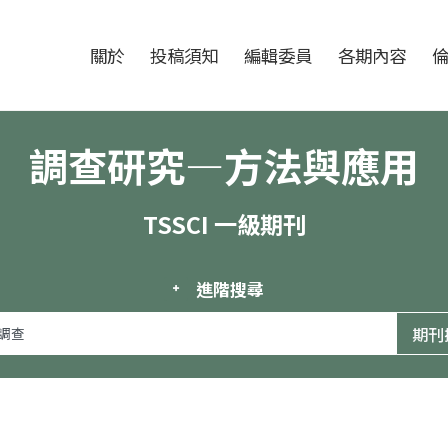
跳至中央區塊/Main Content
:::
期刊
關於
投稿須知
編輯委員
各期內容
調查研究—方法與應用
TSSCI 一級期刊
進階搜尋