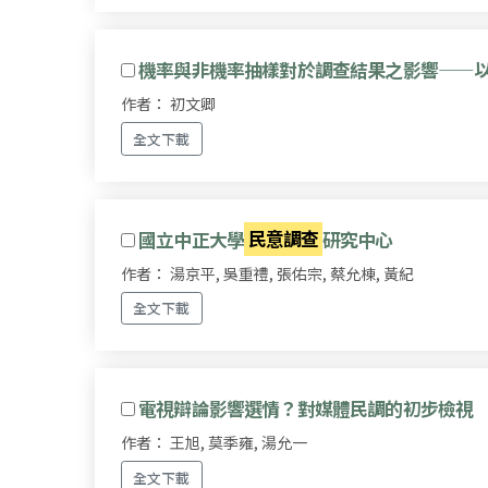
機率與非機率抽樣對於調查結果之影響——以
作者： 初文卿
全文下載
國立中正大學
民意調查
研究中心
作者： 湯京平, 吳重禮, 張佑宗, 蔡允棟, 黃紀
全文下載
電視辯論影響選情？對媒體民調的初步檢視
作者： 王旭, 莫季雍, 湯允一
全文下載