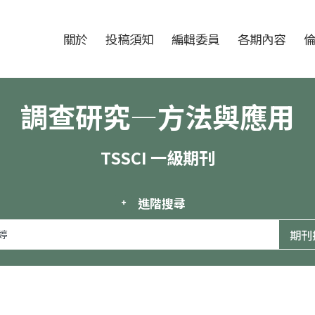
跳至中央區塊/Main Content
:::
期刊
關於
投稿須知
編輯委員
各期內容
調查研究—方法與應用
TSSCI 一級期刊
進階搜尋