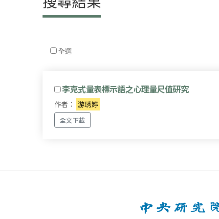
搜尋結果
全選
李克式量表標示語之心理量尺值研究
作者：
游琇婷
全文下載