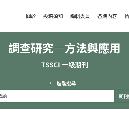
跳至中央區塊/Main Content
:::
期刊
關於
投稿須知
編輯委員
各期內容
調查研究—方法與應用
TSSCI 一級期刊
進階搜尋