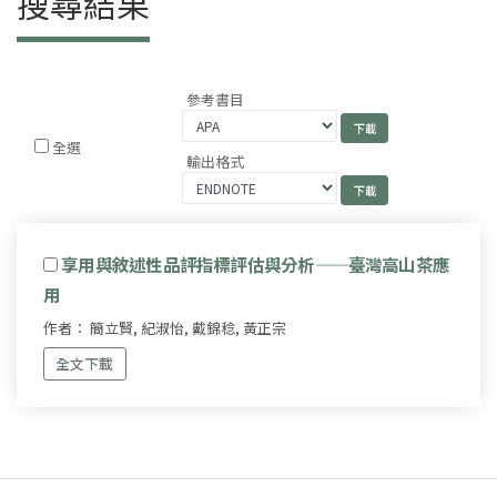
搜尋結果
參考書目
全選
輸出格式
享用與敘述性品評指標評估與分析——臺灣高山茶應
用
作者： 簡立賢, 紀淑怡, 戴錦稔, 黃正宗
全文下載