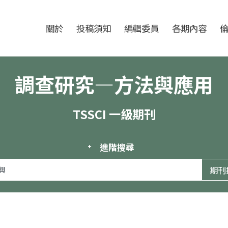
跳至中央區塊/Main Content
:::
期刊
關於
投稿須知
編輯委員
各期內容
調查研究—方法與應用
TSSCI 一級期刊
進階搜尋