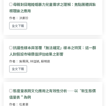
母親對目睹婚姻暴力兒童需求之理解：焦點團體與紮
根理論之應用
作者： 洪素珍
全文下載
抗議性樣本與答覆「無法確定」樣本之特質：這一群
人對假設市場價值評估結果之影響
作者： 吳珮瑛, 林佳穎, 蘇明達
全文下載
態度量表跨文化應用之有效性分析——以“新生態價
值量表＂為例
作者： 杜素豪