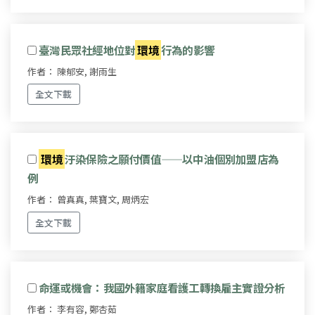
臺灣民眾社經地位對
環境
行為的影響
作者： 陳郁安, 謝雨生
全文下載
環境
汙染保險之願付價值——以中油個別加盟店為
例
作者： 曾真真, 葉寶文, 周炳宏
全文下載
命運或機會：我國外籍家庭看護工轉換雇主實證分析
作者： 李有容, 鄭杏茹