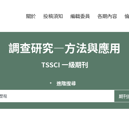
跳至中央區塊/Main Content
:::
期刊
關於
投稿須知
編輯委員
各期內容
調查研究—方法與應用
TSSCI 一級期刊
進階搜尋