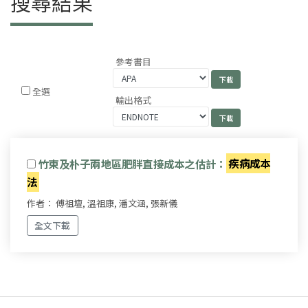
搜尋結果
參考書目
全選
輸出格式
竹東及朴子兩地區肥胖直接成本之估計：
疾病成本
法
作者： 傅祖壇, 溫祖康, 潘文涵, 張新儀
全文下載