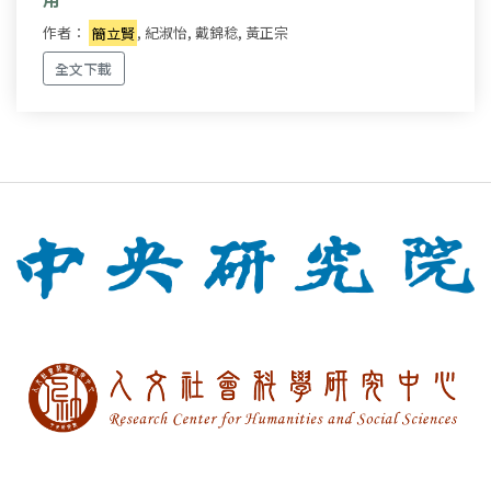
作者：
簡立賢
, 紀淑怡, 戴錦稔, 黃正宗
全文下載