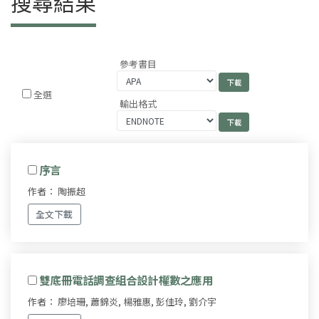
搜尋結果
參考書目
全選
輸出格式
序言
作者： 陶振超
全文下載
雙底冊電話調查組合設計權數之應用
作者： 廖培珊, 蕭錦炎, 楊雅惠, 彭佳玲, 劉介宇