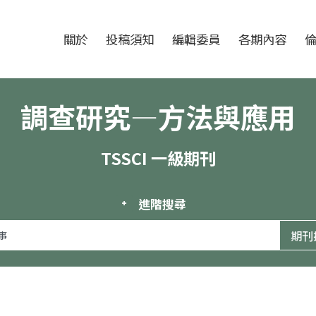
跳至中央區塊/Main Content
:::
期刊
關於
投稿須知
編輯委員
各期內容
調查研究—方法與應用
TSSCI 一級期刊
進階搜尋