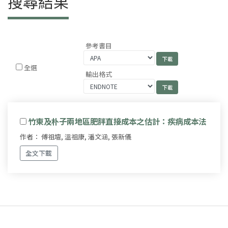
搜尋結果
參考書目
全選
輸出格式
竹東及朴子兩地區肥胖直接成本之估計：疾病成本法
作者： 傅祖壇, 溫祖康, 潘文涵, 張新儀
全文下載