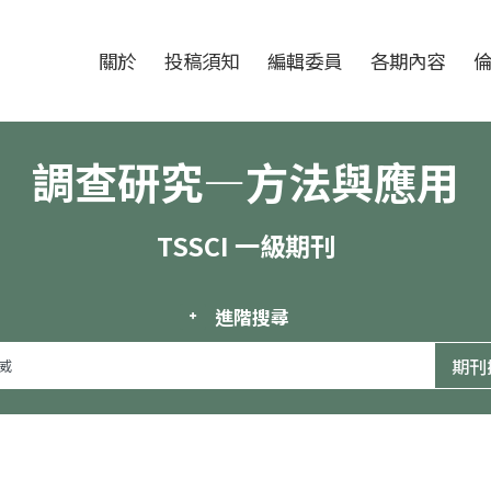
跳至中央區塊/Main Content
:::
期刊
關於
投稿須知
編輯委員
各期內容
調查研究—方法與應用
TSSCI 一級期刊
進階搜尋