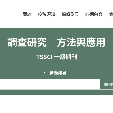
跳至中央區塊/Main Content
:::
期刊
關於
投稿須知
編輯委員
各期內容
調查研究—方法與應用
TSSCI 一級期刊
進階搜尋