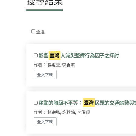
搜尋結果
全選
影響
臺灣
人減災整備行為因子之探討
作者： 楊惠萱, 李香潔
全文下載
移動的階級不平等：
臺灣
民眾的交通弱勢與
作者： 林宗弘, 許耿銘, 李俊穎
全文下載