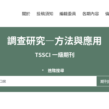
跳至中央區塊/Main Content
:::
期刊
關於
投稿須知
編輯委員
各期內容
調查研究—方法與應用
TSSCI 一級期刊
進階搜尋