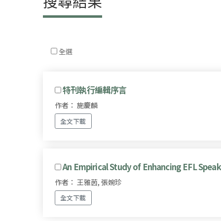
搜尋結果
全選
特刊執行編輯序言
作者： 施慶麟
全文下載
An Empirical Study of Enhancing EFL Speaki
作者： 王雅茵, 張婉珍
全文下載