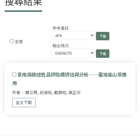
搜尋結果
參考書目
全選
輸出格式
享用與敘述性品評指標評估與分析——臺灣高山茶應
用
作者： 簡立賢, 紀淑怡, 戴錦稔, 黃正宗
全文下載