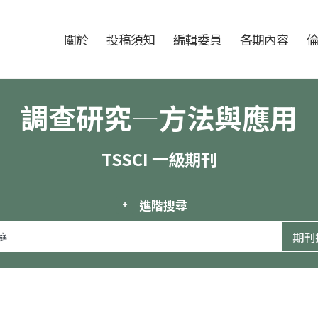
跳至中央區塊/Main Content
:::
期刊
關於
投稿須知
編輯委員
各期內容
調查研究—方法與應用
TSSCI 一級期刊
進階搜尋