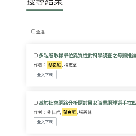
搜尋結果
全選
多階層取樣單位異質性對科學調查之母體推
作者：
蔡良庭
, 楊志堅
全文下載
基於社會網路分析探討男女職業網球選手在
作者： 劉佳哲,
蔡良庭
, 張碧峰
全文下載