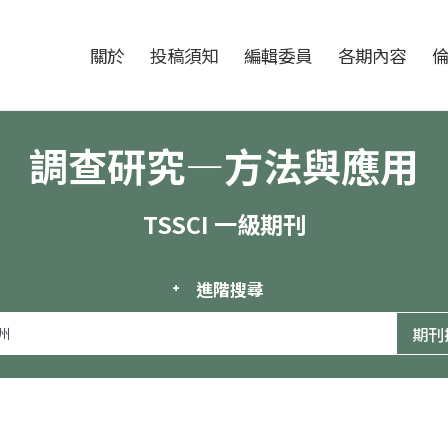
跳至中央區塊/Main Content
:::
期刊
關於
投稿須知
編輯委員
各期內容
調查研究—方法與應用
TSSCI 一級期刊
進階搜尋