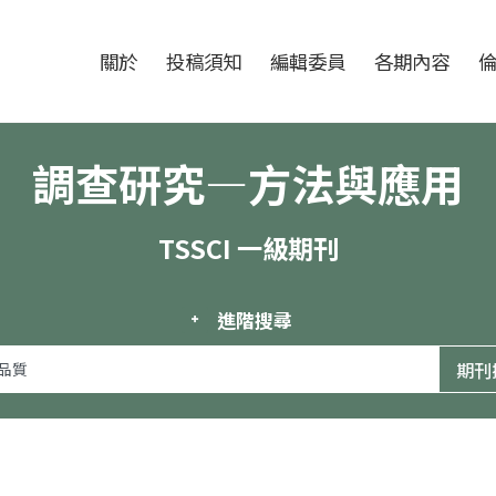
跳至中央區塊/Main Content
:::
期刊
關於
投稿須知
編輯委員
各期內容
調查研究—方法與應用
TSSCI 一級期刊
進階搜尋