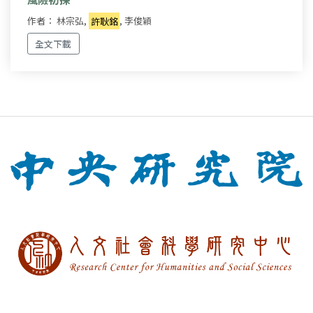
作者： 林宗弘,
許耿銘
, 李俊穎
全文下載