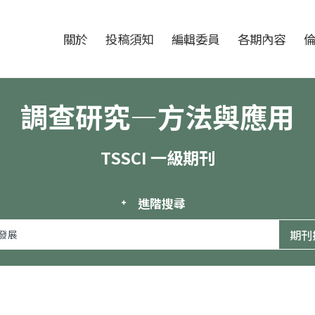
跳至中央區塊/Main Content
:::
期刊
關於
投稿須知
編輯委員
各期內容
調查研究—方法與應用
TSSCI 一級期刊
進階搜尋