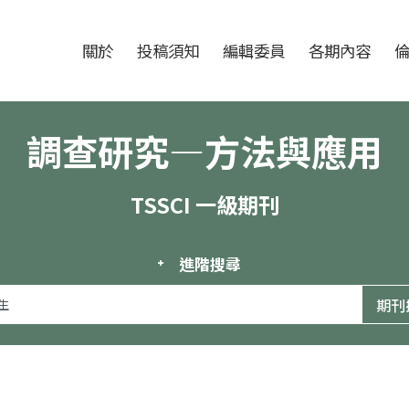
跳至中央區塊/Main Content
:::
期刊
關於
投稿須知
編輯委員
各期內容
調查研究—方法與應用
TSSCI 一級期刊
進階搜尋