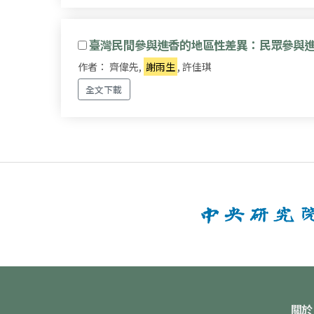
臺灣民間參與進香的地區性差異：民眾參與
作者： 齊偉先,
謝雨生
, 許佳琪
全文下載
關於