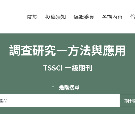
跳至中央區塊/Main Content
:::
期刊
關於
投稿須知
編輯委員
各期內容
調查研究—方法與應用
TSSCI 一級期刊
進階搜尋