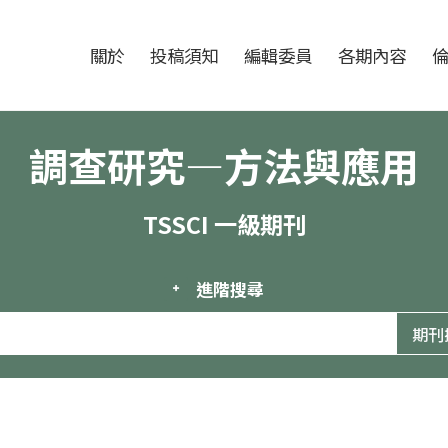
跳至中央區塊/Main Content
:::
期刊
關於
投稿須知
編輯委員
各期內容
調查研究—方法與應用
TSSCI 一級期刊
進階搜尋