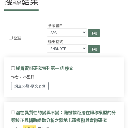
搜尋結果
參考書目
全選
輸出格式
縱貫資料研究特刊第一期 序文
作者： 林聖軒
調查55期-序文.pdf
潛在異質性的變與不變：隨機截距潛在轉移模型的分
類校正與輔助變數分析之蒙地卡羅模擬與實徵研究