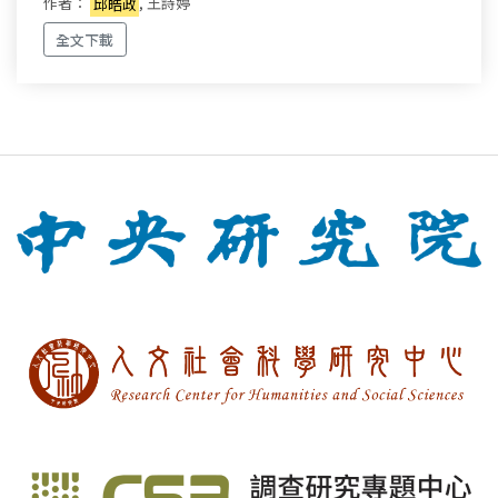
作者：
邱皓政
, 王詩婷
全文下載