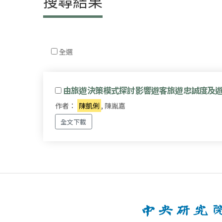
搜尋結果
全選
由旅遊決策模式探討影響遊客旅遊忠誠度及
作者：
陳凱俐
, 陳胤嘉
全文下載