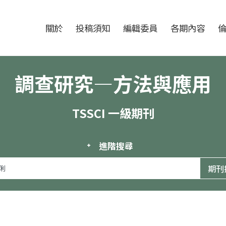
跳至中央區塊/Main Content
:::
期刊
關於
投稿須知
編輯委員
各期內容
調查研究—方法與應用
TSSCI 一級期刊
進階搜尋