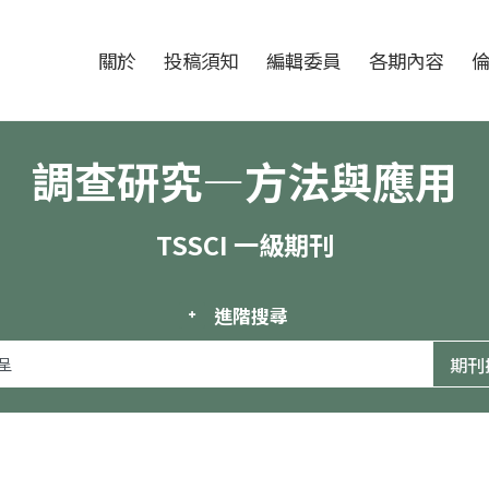
跳至中央區塊/Main Content
:::
期刊
關於
投稿須知
編輯委員
各期內容
調查研究—方法與應用
TSSCI 一級期刊
進階搜尋