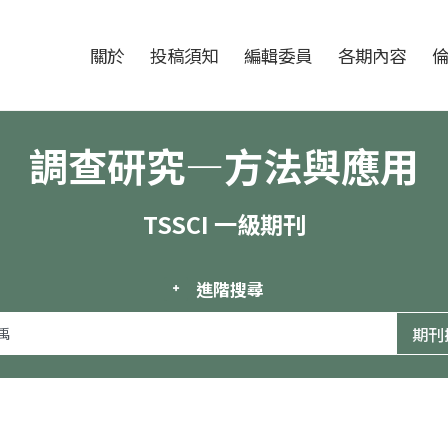
跳至中央區塊/Main Content
:::
期刊
關於
投稿須知
編輯委員
各期內容
調查研究—方法與應用
TSSCI 一級期刊
進階搜尋