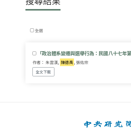
搜尋結果
全選
「政治體系變遷與選舉行為：民國八十七年
作者： 朱雲漢,
陳德禹
, 張佑宗
全文下載