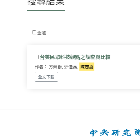
搜尋結果
全選
台美民眾科技觀點之調查與比較
作者： 方榮爵, 鄧佳茜,
陳志嘉
全文下載