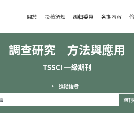
跳至中央區塊/Main Content
:::
期刊
關於
投稿須知
編輯委員
各期內容
調查研究—方法與應用
TSSCI 一級期刊
進階搜尋