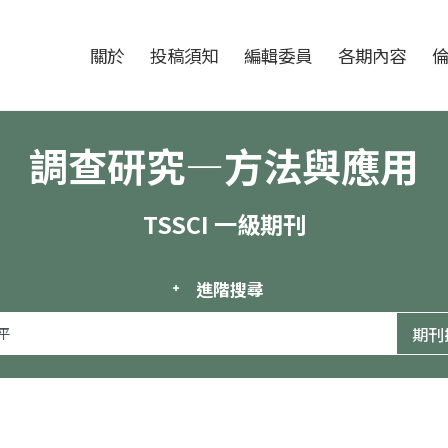
跳至中央區塊/Main Content
:::
期刊
關於
投稿須知
編輯委員
各期內容
調查研究—方法與應用
TSSCI 一級期刊
進階搜尋