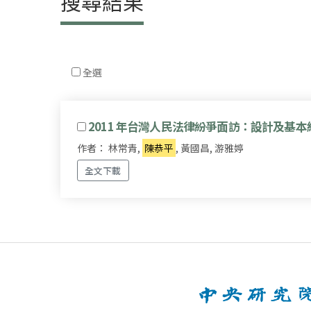
搜尋結果
全選
2011 年台灣人民法律紛爭面訪：設計及基本
作者： 林常青,
陳恭平
, 黃國昌, 游雅婷
全文下載