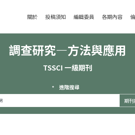
跳至中央區塊/Main Content
:::
期刊
關於
投稿須知
編輯委員
各期內容
調查研究—方法與應用
TSSCI 一級期刊
進階搜尋