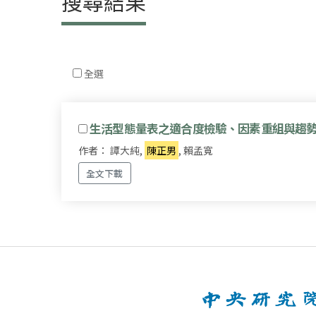
搜尋結果
全選
生活型態量表之適合度檢驗、因素重組與趨勢
作者： 譚大純,
陳正男
, 賴孟寬
全文下載