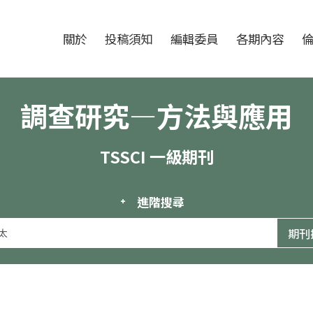
跳至中央區塊/Main Content
:::
期刊
關於
投稿須知
編輯委員
各期內容
調查研究—方法與應用
TSSCI 一級期刊
進階搜尋