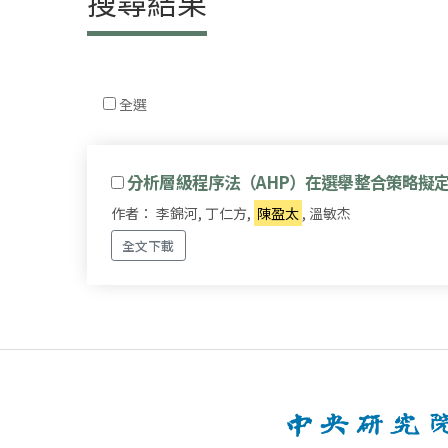
搜尋結果
全選
分析層級程序法（AHP）在選舉整合策略擬
作者： 李錦河, 丁仁方,
陳盈太
, 溫敏杰
全文下載