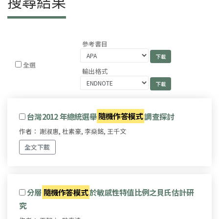
搜尋結果
參考書目
全選
輸出格式
台灣2012 年總統選舉
隨機作答模式
調查探討
作者： 謝淑惠, 杜素豪, 李燊銘, 王千文
全文下載
分層
隨機作答模式
於敏感性特值比例之貝氏估計研
究