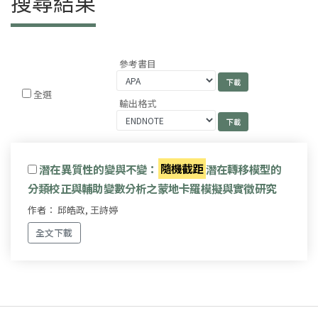
搜尋結果
參考書目
全選
輸出格式
潛在異質性的變與不變：
隨機截距
潛在轉移模型的
分類校正與輔助變數分析之蒙地卡羅模擬與實徵研究
作者： 邱皓政, 王詩婷
全文下載