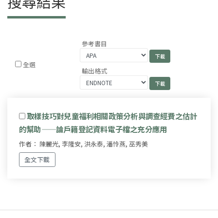
搜尋結果
參考書目
全選
輸出格式
取樣技巧對兒童福利相關政策分析與調查經費之估計
的幫助——論戶籍登記資料電子檔之充分應用
作者： 陳麗光, 李隆安, 洪永泰, 潘怜燕, 巫秀美
全文下載