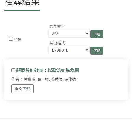
搜尋結果
參考書目
全選
輸出格式
題型設計效應：以政治知識為例
作者： 林瓊珠, 張一彬, 黃秀端, 吳俊德
全文下載