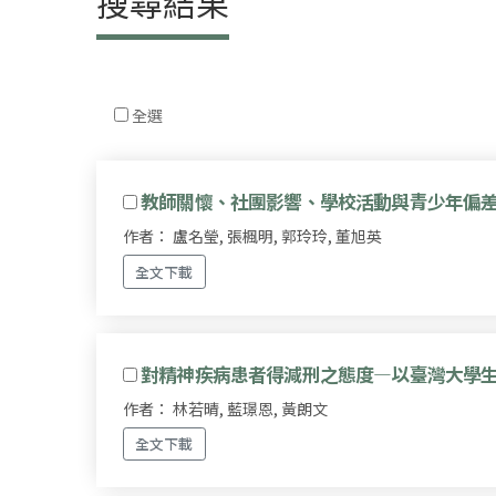
搜尋結果
全選
教師關懷、社團影響、學校活動與青少年偏
作者： 盧名瑩, 張楓明, 郭玲玲, 董旭英
全文下載
對精神疾病患者得減刑之態度—以臺灣大學
作者： 林若晴, 藍璟恩, 黃朗文
全文下載