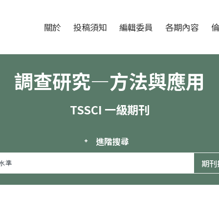
跳至中央區塊/Main Content
:::
期刊
關於
投稿須知
編輯委員
各期內容
調查研究—方法與應用
TSSCI 一級期刊
進階搜尋