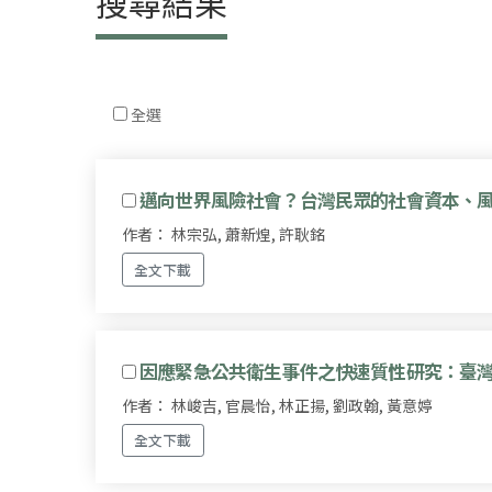
搜尋結果
全選
邁向世界風險社會？台灣民眾的社會資本、
作者： 林宗弘, 蕭新煌, 許耿銘
全文下載
因應緊急公共衛生事件之快速質性研究：臺灣CO
作者： 林峻吉, 官晨怡, 林正揚, 劉政翰, 黃意婷
全文下載