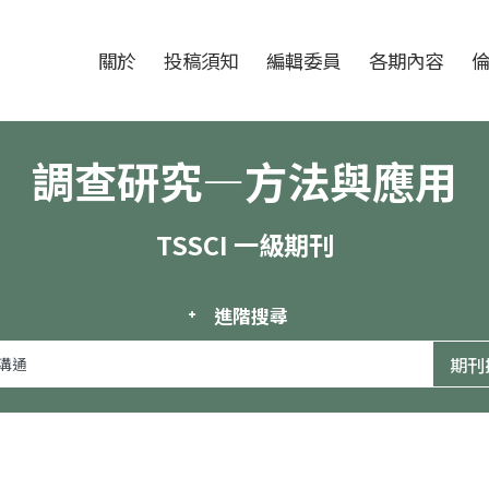
跳至中央區塊/Main Content
:::
期刊
關於
投稿須知
編輯委員
各期內容
調查研究—方法與應用
TSSCI 一級期刊
進階搜尋