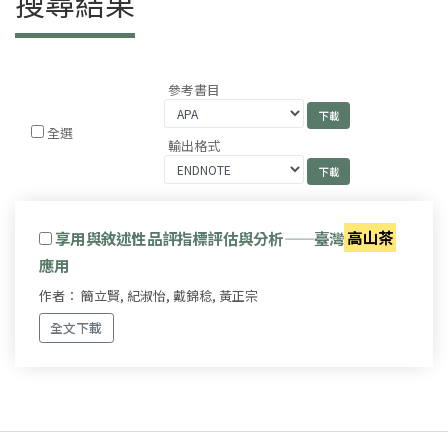
搜尋結果
參考書目
全選
輸出格式
享用與敘述性品評指標評估與分析——臺灣
高山茶
應用
作者： 簡立賢, 紀淑怡, 戴錦稔, 黃正宗
全文下載