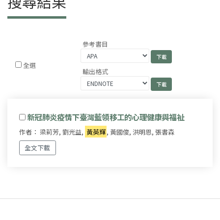
搜尋結果
參考書目
全選
輸出格式
新冠肺炎疫情下臺灣藍領移工的心理健康與福祉
作者： 梁莉芳, 劉光益,
黃英輝
, 黃國俊, 洪明恩, 張書森
全文下載