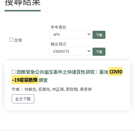
搜尋結果
參考書目
全選
輸出格式
因應緊急公共衛生事件之快速質性研究：臺灣
COVID
–19疫苗猶豫
調查
作者： 林峻吉, 官晨怡, 林正揚, 劉政翰, 黃意婷
全文下載