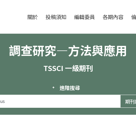
跳至中央區塊/Main Content
:::
期刊
關於
投稿須知
編輯委員
各期內容
調查研究—方法與應用
TSSCI 一級期刊
進階搜尋