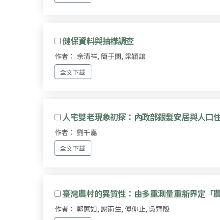
健保資料與抽樣調查
作者： 余清祥, 簡于閔, 梁穎誼
全文下載
人宅雙老現象初探：內政部銀髮安居與人口
作者： 劉千嘉
全文下載
臺灣農村的異質性：由多重測量重新界定「
作者： 郭蕙如, 謝雨生, 傅仰止, 吳齊殷