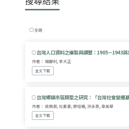
搜尋結果
全選
台灣人口資料之編製與調整：1905－1943與19
作者： 楊靜利, 李大正
全文下載
台灣鄉鎮市區類型之研究：「台灣社會變遷
作者： 侯佩君, 杜素豪, 廖培珊, 洪永泰, 章英華
全文下載