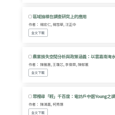
區域抽樣在調查研究上的應用
作者： 楊宏仁, 楊雪華, 汪正中
全文下載
農業損失空間分析與政策涵義：以雲嘉南淹
作者： 陳雅惠, 王瓊芯, 李俊霖, 陳郁蕙
全文下載
眾裡尋「輕」千百度：電訪戶中選Young之
作者： 陳鴻嘉, 柯秀憓
全文下載