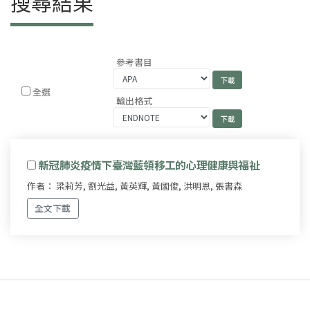
搜尋結果
參考書目
全選
輸出格式
新冠肺炎疫情下臺灣藍領移工的心理健康與福祉
作者： 梁莉芳, 劉光益, 黃英輝, 黃國俊, 洪明恩, 張書森
全文下載