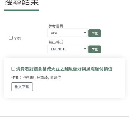
搜尋結果
參考書目
全選
輸出格式
消費者對餵食基改大豆之鮭魚偏好與風險願付價值
作者： 傅祖壇, 莊謹琦, 陳政位
全文下載