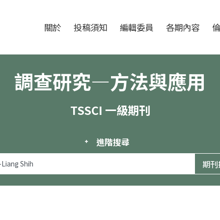
跳至中央區塊/Main Content
:::
期刊
關於
投稿須知
編輯委員
各期內容
調查研究—方法與應用
TSSCI 一級期刊
進階搜尋