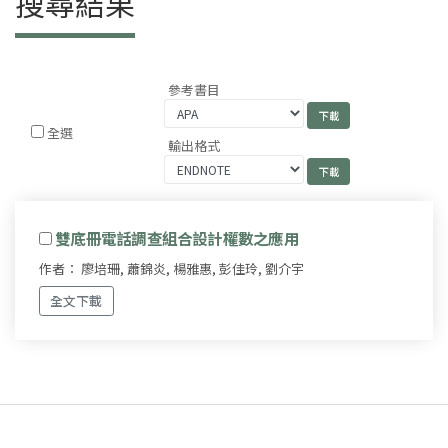
搜尋結果
參考書目
全選
輸出格式
雙底冊電話調查組合設計權數之應用
作者： 廖培珊, 蕭錦炎, 楊雅惠, 彭佳玲, 劉介宇
全文下載