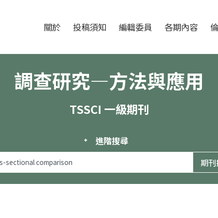
跳至中央區塊/Main Content
:::
期刊
關於
投稿須知
編輯委員
各期內容
調查研究—方法與應用
TSSCI 一級期刊
進階搜尋