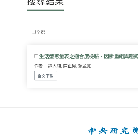
搜尋結果
全選
生活型態量表之適合度檢驗、因素重組與趨勢
作者： 譚大純, 陳正男, 賴孟寬
全文下載