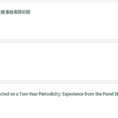
交通事故風險初探
ected on a Two-Year Periodicity: Experience from the Panel