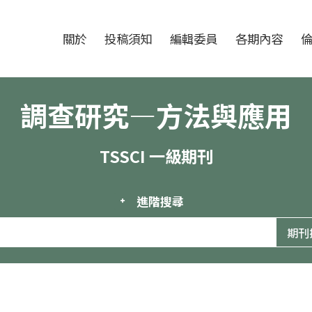
跳至中央區塊/Main Content
:::
期刊
關於
投稿須知
編輯委員
各期內容
調查研究—方法與應用
TSSCI 一級期刊
進階搜尋