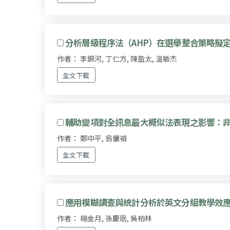
分析層級程序法（AHP）在選舉整合策略擬
作者： 李錦河, 丁仁方, 陳盈太, 溫敏杰
全文下載
輔助變項對全訊息最大概似法表現之影響：
作者： 鄭中平, 翁儷禎
全文下載
應用模糊調查與統計分析於英文分組教學效
作者： 楊金月, 孫慶珉, 吳柏林