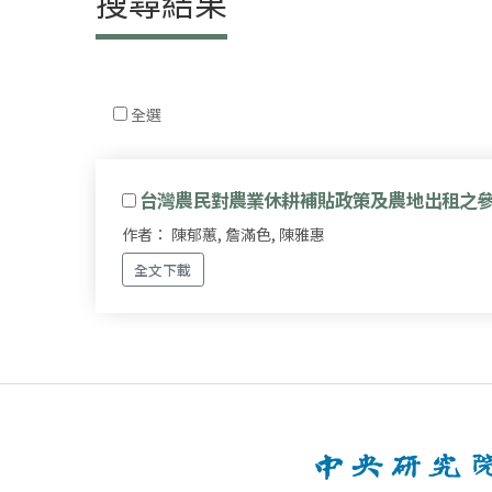
搜尋結果
全選
台灣農民對農業休耕補貼政策及農地出租之
作者： 陳郁蕙, 詹滿色, 陳雅惠
全文下載