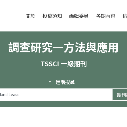
跳至中央區塊/Main Content
:::
期刊
關於
投稿須知
編輯委員
各期內容
調查研究—方法與應用
TSSCI 一級期刊
進階搜尋